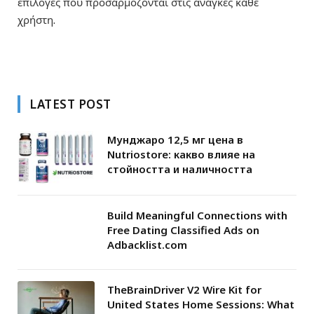
επιλογές που προσαρμόζονται στις ανάγκες κάθε
χρήστη.
LATEST POST
Мунджаро 12,5 мг цена в
Nutriostore: какво влияе на
стойността и наличността
Build Meaningful Connections with
Free Dating Classified Ads on
Adbacklist.com
TheBrainDriver V2 Wire Kit for
United States Home Sessions: What