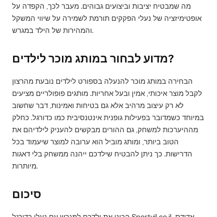
מה שמבטיח יציבות וביצועים גבוהים. מעבר לכך, הקפדה על
אופטימיזציה של נעלי הפקקים תורמת לשמירה על שיווי המשקל
והמהירות של הילד במגרש.
מדוע לבחור במותג מוכר לילדים?
הבחירה במותג מוכר להנעלה בספורט לילדים נובעת מהרצון
לקבל מוצר איכותי, אמין ובעל אחריות. מותגים פופולריים מציעים
לא רק עיצוב מרהיב אלא גם בטיחות ואמינות, דבר שחשוב
במיוחד כשמדובר בפעילות גופנית אינטנסיבית כמו כדורגל. כחלק
מההיערכות למשחק, גם ההורים מבקשים להעניק לילדיהם את
הטוב ביותר, ומותג מוביל הוא ערובה למוצר שיעמוד בכל
הדרישות. כך ניתן להבטיח שילדכם ייהנה ממשחק בלי דאגות
מיותרות.
סיכום
הכינו את ילדכם למגרש עם נעלי כדורגל Sportyil.co.il אדידס.