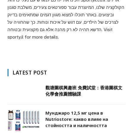
הקולקציה שלנו, המיוצרת עבור ספורטאים צעירים, משלבת סגנון
וביצועים. באתר תוכלו למצוא מגוון דגמים שמתאימים בדיוק
לצרכים של הילדים, עם דגש על איכות ונוחות. כך שהחוויה על
הדשא תהיה לא רק מהנה אלא גם מקצועית ובטוחה. Visit
sporty.il for more details.
LATEST POST
觀塘圍棋興趣班 免費試堂：香港圍棋文
化學會推薦體驗課
Мунджаро 12,5 мг цена в
Nutriostore: какво влияе на
стойността и наличността