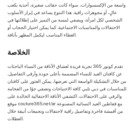
واسعة من الإكسسوارات، سواء كانت حقائب صغيرة، أحذية بكعب
عالٍ، أو مجوهرات راقية. هذا التنوع يساعد في إبراز الأسلوب
الشخصي لكل امرأة، ويضفي لمسة من التميز على إطلالتها في
الاحتفالات والمناسبات الاجتماعية. كما يمكن اختيار الحجاب أو
الغطاء المناسب ليكمل المظهر بأناقة.
الخلاصة
تقدم كوتور 365 تجربة فريدة لعشاق الأناقة من النساء الباحثات
عن كافتان العيد للنساء المصممة بأعلى جودة وأرقى التفاصيل.
من خلال التشكيلة الواسعة التي تعرضها، يمكن العثور على كافتان
للمناسبات في دبي تلبي كافة الاحتياجات وتضفي جوًا من الفخامة
والرقي على الاحتفالات. اكتشفي الأناقة الاحتفالية الخالدة على
موقع couture365.net/ar مع قفاطين العيد النسائية المصنوعة
من أقمشة فاخرة وتفاصيل راقية لاحتفالات وتجمعات أنيقة خلال
العطلات.