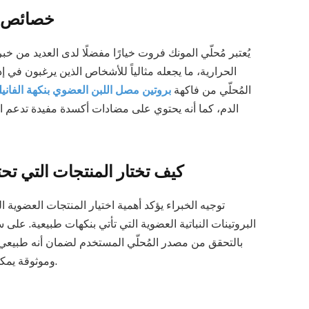
خصائص مُ
يُعتبر مُحلّي المونك فروت خيارًا مفضلًا لدى العديد من خ
الحرارية، ما يجعله مثالياً للأشخاص الذين يرغبون في إ
المُحلّي من فاكهة
بروتين مصل اللبن العضوي بنكهة الفانيلي
الدم، كما أنه يحتوي على مضادات أكسدة مفيدة تدعم ا
كيف تختار المنتجات التي تح
توجيه الخبراء يؤكد أهمية اختيار المنتجات العضوية 
البروتينات النباتية العضوية التي تأتي بنكهات طبيعية. على
بالتحقق من مصدر المُحلّي المستخدم لضمان أنه طبيعي 
وموثوقة يمكن أن يعزز من الفوائد الصحية ويدعم نمط حياة متوازن.