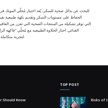
للبحث عن بدائل صحية للسكر، يُعد اختيار مُحلّي المونك فروت
الحفاظ على مستويات السكر وتقديم نكهة طبيعية نقية. 
الغذائي. اختار الحلاوة الطبيعية مع مُحلّي “فاكهة 
ae.demis-organics.com لتجربة متكاملة من التغذية النقية والصحية.
TOP POST
er Should Know
Risks of 