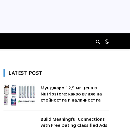
LATEST POST
Мунджаро 12,5 мг цена в
Nutriostore: какво влияе на
стойността и наличността
Build Meaningful Connections
with Free Dating Classified Ads