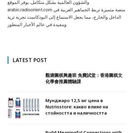
والشؤون العالمية بشكل متكامل. يوفر الموقع
arabic.radioorient.com منصة متميزة تربط الجماهير العربية في
الداخل والخارج، مما يجعل الاستماع إلى البودكاست تجربة ثرية
ومفيدة في عالم الأخبار المتطور.
LATEST POST
觀塘圍棋興趣班 免費試堂：香港圍棋文
化學會推薦體驗課
Мунджаро 12,5 мг цена в
Nutriostore: какво влияе на
стойността и наличността
Build Meaningful Connections with