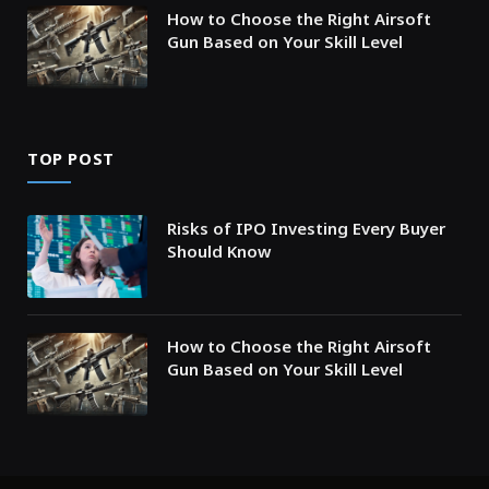
How to Choose the Right Airsoft
Gun Based on Your Skill Level
TOP POST
Risks of IPO Investing Every Buyer
Should Know
How to Choose the Right Airsoft
Gun Based on Your Skill Level