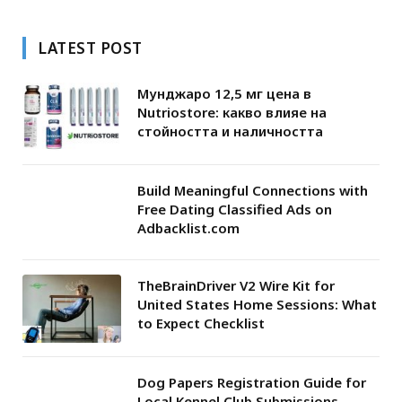
LATEST POST
Мунджаро 12,5 мг цена в
Nutriostore: какво влияе на
стойността и наличността
Build Meaningful Connections with
Free Dating Classified Ads on
Adbacklist.com
TheBrainDriver V2 Wire Kit for
United States Home Sessions: What
to Expect Checklist
Dog Papers Registration Guide for
Local Kennel Club Submissions