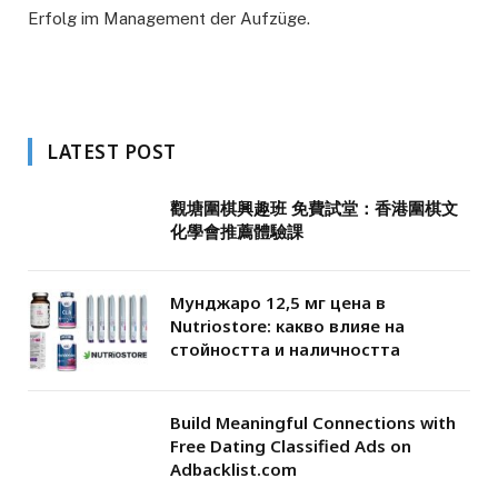
Erfolg im Management der Aufzüge.
LATEST POST
觀塘圍棋興趣班 免費試堂：香港圍棋文
化學會推薦體驗課
Мунджаро 12,5 мг цена в
Nutriostore: какво влияе на
стойността и наличността
Build Meaningful Connections with
Free Dating Classified Ads on
Adbacklist.com