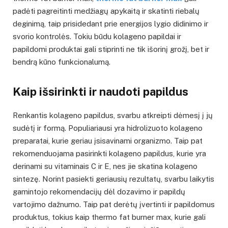
padėti pagreitinti medžiagų apykaitą ir skatinti riebalų
deginimą, taip prisidedant prie energijos lygio didinimo ir
svorio kontrolės. Tokiu būdu kolageno papildai ir
papildomi produktai gali stiprinti ne tik išorinį grožį, bet ir
bendrą kūno funkcionalumą.
Kaip išsirinkti ir naudoti papildus
Renkantis kolageno papildus, svarbu atkreipti dėmesį į jų
sudėtį ir formą. Populiariausi yra hidrolizuoto kolageno
preparatai, kurie geriau įsisavinami organizmo. Taip pat
rekomenduojama pasirinkti kolageno papildus, kurie yra
derinami su vitaminais C ir E, nes jie skatina kolageno
sintezę. Norint pasiekti geriausių rezultatų, svarbu laikytis
gamintojo rekomendacijų dėl dozavimo ir papildų
vartojimo dažnumo. Taip pat derėtų įvertinti ir papildomus
produktus, tokius kaip thermo fat burner max, kurie gali