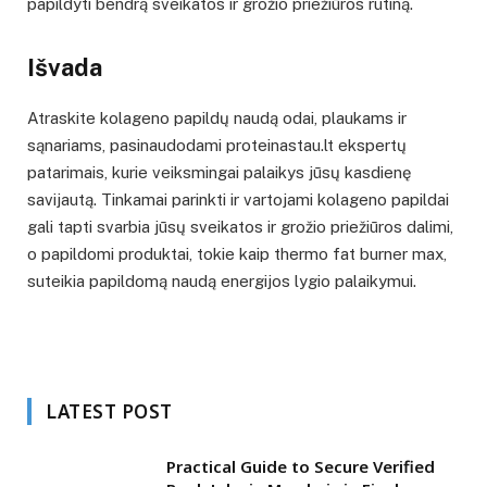
papildyti bendrą sveikatos ir grožio priežiūros rutiną.
Išvada
Atraskite kolageno papildų naudą odai, plaukams ir
sąnariams, pasinaudodami proteinastau.lt ekspertų
patarimais, kurie veiksmingai palaikys jūsų kasdienę
savijautą. Tinkamai parinkti ir vartojami kolageno papildai
gali tapti svarbia jūsų sveikatos ir grožio priežiūros dalimi,
o papildomi produktai, tokie kaip thermo fat burner max,
suteikia papildomą naudą energijos lygio palaikymui.
LATEST POST
Practical Guide to Secure Verified