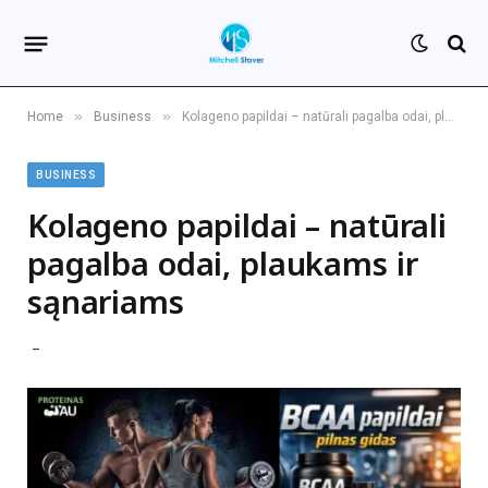
»
»
Home
Business
Kolageno papildai – natūrali pagalba odai, plaukams ir sąnariams
BUSINESS
Kolageno papildai – natūrali
pagalba odai, plaukams ir
sąnariams