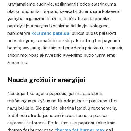
jungiamajame audinyje, užtikrinantis odos elastingumą,
plaukų stiprumą ir sąnarių sveikatą. Su amžiumi kolageno
gamyba organizme mažėja, todėl atsiranda poreikis
papildyti jo atsargas išoriniame šaltinyje. Kolageno
papildai yra
kolageno papildai
puikus būdas palaikyti
odos drėgmę, sumažinti raukšlių atsiradimą bei pagerinti
bendrą savijautą. Jie taip pat prisideda prie kaulų ir sąnarių
stiprinimo, ypač aktyvesnio gyvenimo būdo turintiems
žmonėms.
Nauda grožiui ir energijai
Naudojant kolageno papildus, galima pastebėti
reikšmingus pokyčius ne tik odoje, bet ir plaukuose bei
nagų būklėje. Šie papildai skatina ląstelių regeneraciją,
todėl oda atrodo jaunesnė ir skaistesnė, o plaukai –
stipresni ir storesni. Be to, tam tikri papildai, tokie kaip
thermo fat burner max,
thermo fat burner max
gali