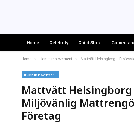
Home
Celebrity
Child Stars
Comedian
»
»
Home
Home Improvement
Mattvätt Helsingborg – Professi
HOME IMPROVEMENT
Mattvätt Helsingborg 
Miljövänlig Mattreng
Företag