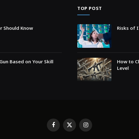
TOP POST
er Should Know
Risks of 
Gun Based on Your Skill
How to Ch
Level
Facebook
X
Instagram
(Twitter)