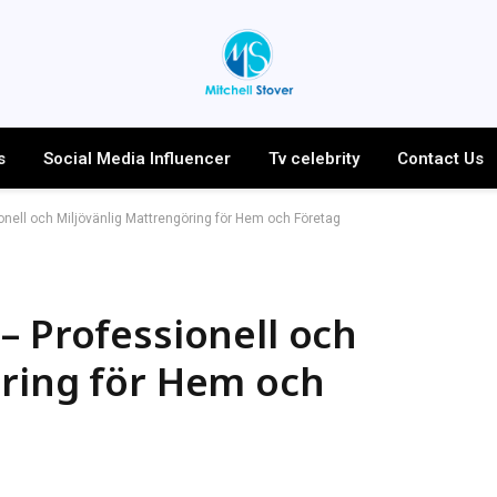
s
Social Media Influencer
Tv celebrity
Contact Us
onell och Miljövänlig Mattrengöring för Hem och Företag
– Professionell och
öring för Hem och