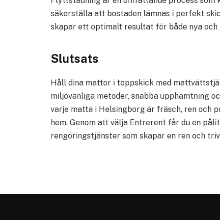
Flyttstädning är en omfattande process som k
säkerställa att bostaden lämnas i perfekt ski
skapar ett optimalt resultat för både nya och
Slutsats
Håll dina mattor i toppskick med mattvättstjä
miljövänliga metoder, snabba upphämtning och
varje matta i Helsingborg är fräsch, ren och 
hem. Genom att välja Entrerent får du en påli
rengöringstjänster som skapar en ren och trivs