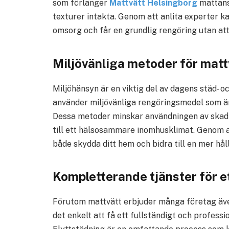
som förlänger
Mattvätt Helsingborg
mattans 
texturer intakta. Genom att anlita experter k
omsorg och får en grundlig rengöring utan att
Miljövänliga metoder för mat
Miljöhänsyn är en viktig del av dagens städ- 
använder miljövänliga rengöringsmedel som ä
Dessa metoder minskar användningen av skad
till ett hälsosammare inomhusklimat. Genom at
både skydda ditt hem och bidra till en mer hål
Kompletterande tjänster för e
Förutom mattvätt erbjuder många företag äve
det enkelt att få ett fullständigt och professio