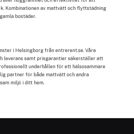
räver noggrannhet och effektivitet för att
ck. Kombinationen av mattvätt och flyttstädning
 gamla bostäder.
nster i Helsingborg från entrerent.se. Våra
 leverans samt prisgarantier säkerställer att
professionellt underhållen för ett hälsosammare
tlig partner för både mattvätt och andra
am miljö i ditt hem.