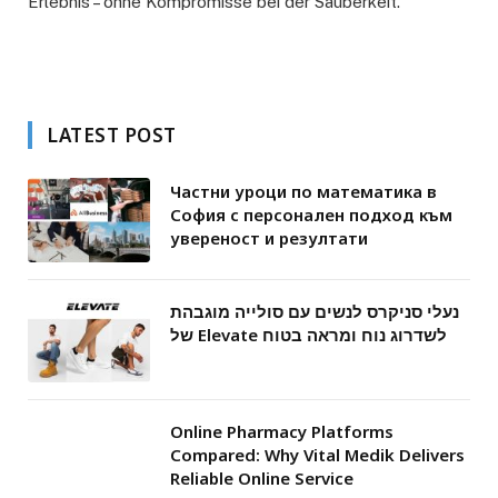
Erlebnis – ohne Kompromisse bei der Sauberkeit.
LATEST POST
Частни уроци по математика в
София с персонален подход към
увереност и резултати
נעלי סניקרס לנשים עם סולייה מוגבהת
של Elevate לשדרוג נוח ומראה בטוח
Online Pharmacy Platforms
Compared: Why Vital Medik Delivers
Reliable Online Service