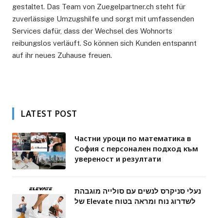
gestaltet. Das Team von Zuegelpartner.ch steht für
zuverlässige Umzugshilfe und sorgt mit umfassenden
Services dafür, dass der Wechsel des Wohnorts
reibungslos verläuft. So können sich Kunden entspannt
auf ihr neues Zuhause freuen.
LATEST POST
Частни уроци по математика в
София с персонален подход към
увереност и резултати
נעלי סניקרס לנשים עם סולייה מוגבהת
של Elevate לשדרוג נוח ומראה בטוח